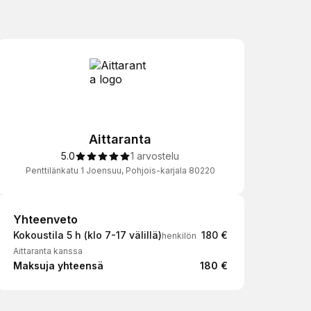
Aittaranta
5.0
1 arvostelu
Penttilänkatu 1 Joensuu, Pohjois-karjala 80220
Yhteenveto
Yhteenveto
Kokoustila 5 h (klo 7-17 välillä)
180 €
henkilön
Aittaranta kanssa
Maksuja yhteensä
180 €