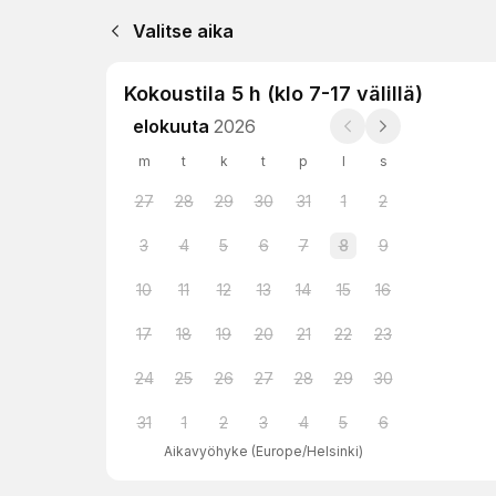
Valitse aika
Kokoustila 5 h (klo 7-17 välillä)
elokuuta
2026
m
t
k
t
p
l
s
27
28
29
30
31
1
2
3
4
5
6
7
8
9
10
11
12
13
14
15
16
17
18
19
20
21
22
23
24
25
26
27
28
29
30
31
1
2
3
4
5
6
Aikavyöhyke
(
Europe/Helsinki
)